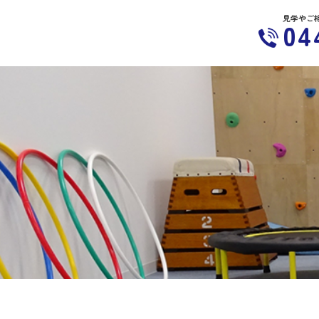
見学やご
04